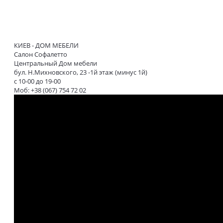
КИЕВ - ДОМ МЕБЕЛИ
Салон Софалетто
Центральный Дом мебели
бул. Н.Михновского, 23 -1й этаж (минус 1й)
с 10-00 до 19-00
Моб: +38 (067) 754 72 02