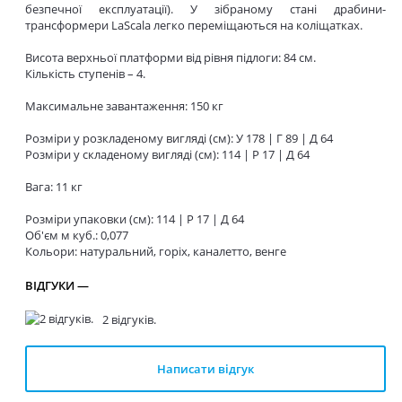
безпечної експлуатації). У зібраному стані драбини-
трансформери LaScala легко переміщаються на коліщатках.
Висота верхньої платформи від рівня підлоги: 84 см.
Кількість ступенів – 4.
Максимальне завантаження: 150 кг
Розміри у розкладеному вигляді (см): У 178 | Г 89 | Д 64
Розміри у складеному вигляді (см): 114 | Р 17 | Д 64
Вага: 11 кг
Розміри упаковки (см):
114
| Р 17
| Д 64
Об'єм м куб.: 0,077
Кольори: натуральний, горіх, каналетто, венге
ВІДГУКИ —
2 відгуків.
Написати відгук