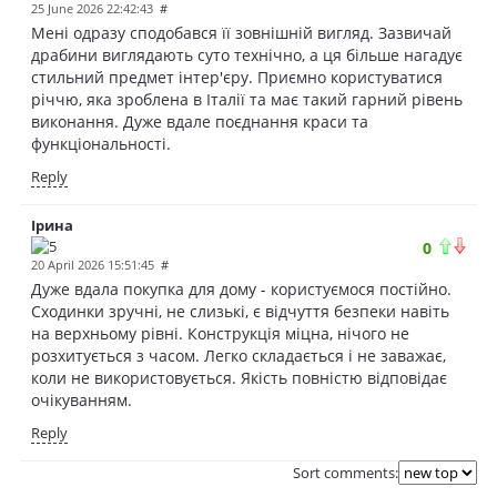
25 June 2026 22:42:43
#
Мені одразу сподобався її зовнішній вигляд. Зазвичай
драбини виглядають суто технічно, а ця більше нагадує
стильний предмет інтер'єру. Приємно користуватися
річчю, яка зроблена в Італії та має такий гарний рівень
виконання. Дуже вдале поєднання краси та
функціональності.
Reply
Ірина
0
20 April 2026 15:51:45
#
Дуже вдала покупка для дому - користуємося постійно.
Сходинки зручні, не слизькі, є відчуття безпеки навіть
на верхньому рівні. Конструкція міцна, нічого не
розхитується з часом. Легко складається і не заважає,
коли не використовується. Якість повністю відповідає
очікуванням.
Reply
Sort comments: