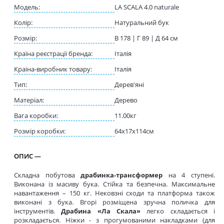
Модель:
LA SCALA 4.0 naturale
Колір:
Натуральний бук
Розмір:
В 178 | Г 89 | Д 64 см
Країна реєстрації бренда:
Італія
Краіна-виробник товару:
Італія
Тип:
Дерев'яні
Матеріал:
Дерево
Вага коробки:
11.00кг
Розмір коробки:
64x17x114см
ОПИС —
Складна побутова
драбинка-трансформер
на 4 ступені.
Виконана із масиву бука. Стійка та безпечна. Максимальне
навантаження – 150 кг. Нековзні сходи та платформа також
виконані з бука. Вгорі розміщена зручна поличка для
інструментів.
Драбина «Ла Скала»
легко складається і
розкладається. Ніжки - з прогумованими накладками (для