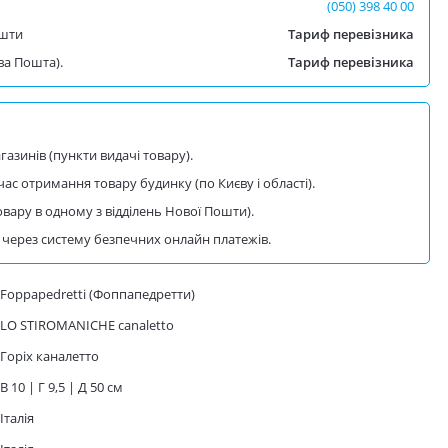
(050) 398 40 00
ошти
Тариф перевізника
ва Пошта).
Тариф перевізника
азинів (пункти видачі товару).
 час отримання товару будинку (по Києву і області).
овару в одному з відділень Нової Пошти).
через систему безпечних онлайн платежів.
Foppapedretti (Фоппапедретти)
LO STIROMANICHE canaletto
Горіх каналетто
В 10 | Г 9,5 | Д 50 см
Італія