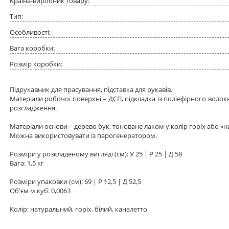
Краіна-виробник товару:
Тип:
Особливості:
Вага коробки:
Розмір коробки:
Підрукавник для прасування, підставка для рукавів.
Матеріали робочої поверхні – ДСП, підкладка із поліефірного воло
розгладження.
Матеріали основи – дерево бук, тоноване лаком у колір горіх або «н
Можна використовувати із парогенератором.
Розміри у розкладеному вигляді (см): У 25 | Р 25 | Д 58
Вага: 1,5 кг
Розміри упаковки (см): 69 | Р 12,5 | Д 52,5
Об'єм м.куб: 0,0063
Колір: натуральний, горіх, білий, каналетто