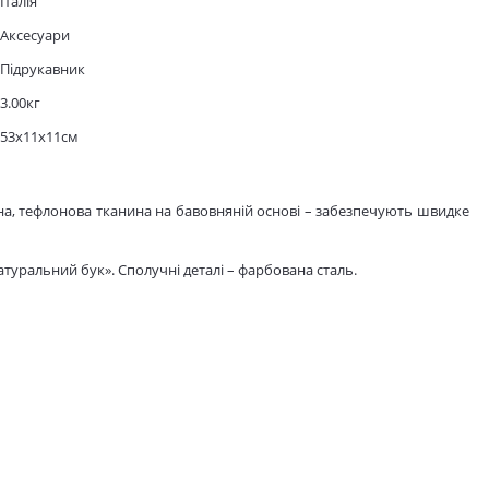
Італія
Аксесуари
Підрукавник
3.00кг
53x11x11см
кна, тефлонова тканина на бавовняній основі – забезпечують швидке
атуральний бук». Сполучні деталі – фарбована сталь.