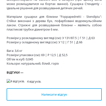
може розміщуватися на бортах ванної). Сушарка Стендипіу -
ідеальне рішення для розвішування дитячих речей.
Матеріали сушарки для білизни "Foppapedretti - Stendipiu":
Стійки виконані з дерева бук, пофарбовані водоемульсійним
лаком. Стрижні для розвішування білизни – являють собою
пластикові трубки діаметром 6 мм.
Розміри у розкладеному вигляді (см): У 131/87.5 | Г 51 | Д 63
Розміри у складеному вигляді (см): У 12 | Г 51 | Д 66
Вага: 3,6 кг
Розміри упаковки (см): 69 | Р 12,5 | Д 52,5
Об'єм м.куб: 0,045
Кольори: натуральний, білий, горіх
ВІДГУКИ —
4 відгуків.
Написати відгук