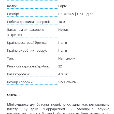
Колір:
Горіх
Розмір:
В 131/87.5 | Г 51 | Д 63
Робоча довжина поверхні:
10 м
Захист від випадкового
Немає
закриття:
Країна реєстрації бренда:
Італія
Краіна-виробник товару:
Італія
Тип:
На підлогу
Кількість стрижнів/трубок:
22
Вага коробки:
4.00кг
Розмір коробки:
52x12x69см
ОПИС —
Міні-сушарка для білизни, повністю складна, має регульовану
висоту. Сушарку "Foppapedretti - Stendipiu" зручно
використовувати на балконі або в санвузлі (при цьому вона