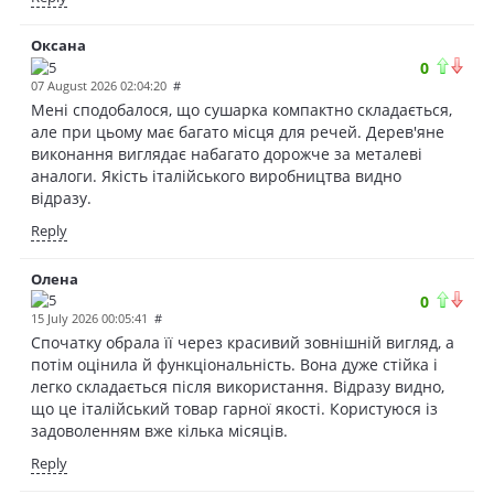
Оксана
0
07 August 2026 02:04:20
#
Мені сподобалося, що сушарка компактно складається,
але при цьому має багато місця для речей. Дерев'яне
виконання виглядає набагато дорожче за металеві
аналоги. Якість італійського виробництва видно
відразу.
Reply
Олена
0
15 July 2026 00:05:41
#
Спочатку обрала її через красивий зовнішній вигляд, а
потім оцінила й функціональність. Вона дуже стійка і
легко складається після використання. Відразу видно,
що це італійський товар гарної якості. Користуюся із
задоволенням вже кілька місяців.
Reply